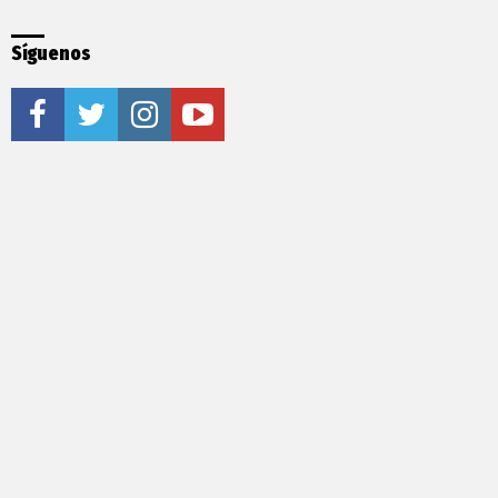
Síguenos
facebook
twitter
instagram
youtube