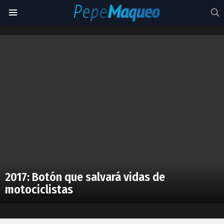
S
Menu
victima
Latest
stories
2017: Botón que salvará vidas de
motociclistas