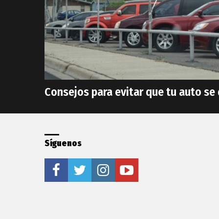
Consejos para evitar que tu auto s
Síguenos
facebook
twitter
instagram
youtube