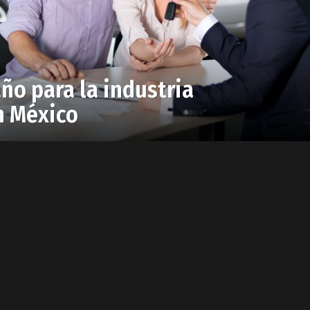
año para la industria
n México