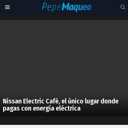
S
Menu
pedaleando
Latest
stories
Nissan Electric Café, el único lugar donde
pagas con energía eléctrica