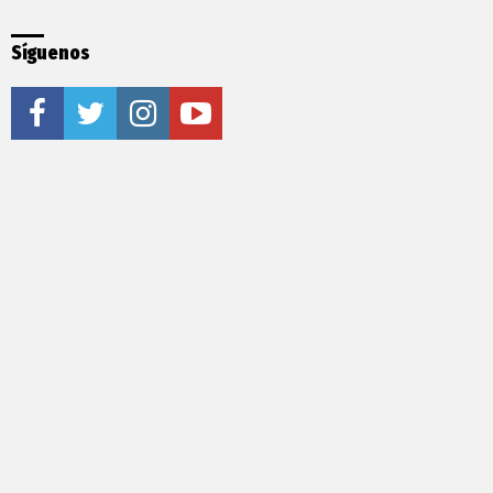
Síguenos
facebook
twitter
instagram
youtube