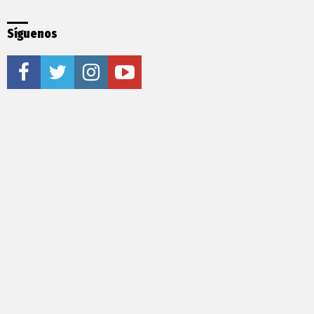
Síguenos
facebook
twitter
instagram
youtube