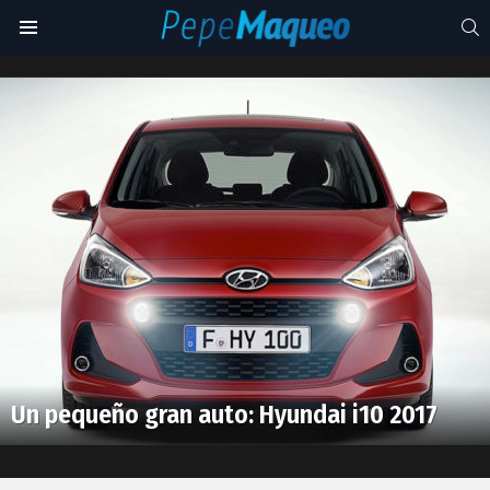
S
Menu
i10
Latest
stories
Un pequeño gran auto: Hyundai i10 2017