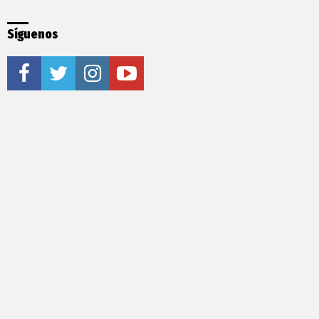
Síguenos
facebook
twitter
instagram
youtube