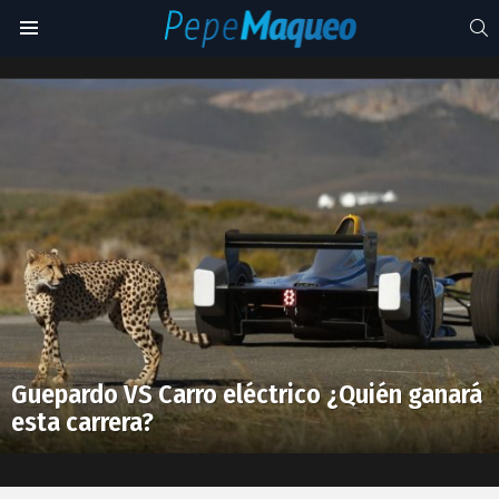
S
Menu
Guepardo
Latest
stories
Guepardo VS Carro eléctrico ¿Quién ganará
esta carrera?