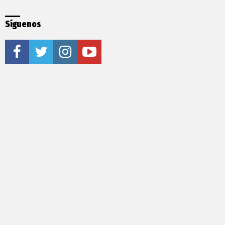
Síguenos
facebook
twitter
instagram
youtube