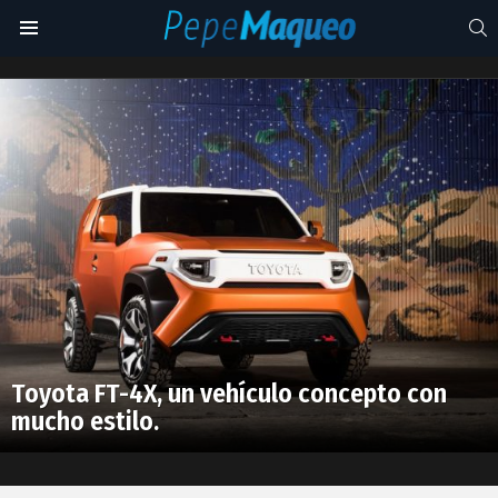
S
Menu
FT-
4X
Latest
stories
Toyota FT-4X, un vehículo concepto con
mucho estilo.