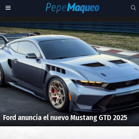
S
Menu
Ford
GT
Latest
stories
Ford anuncia el nuevo Mustang GTD 2025