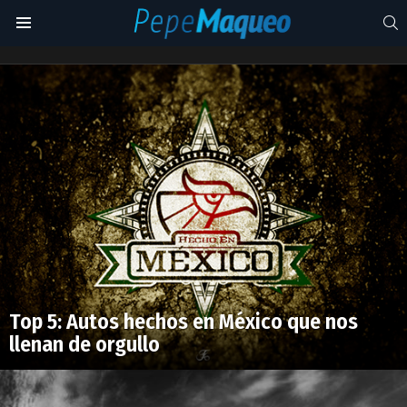
S
Menu
ford
fiesta
Latest
stories
Top 5: Autos hechos en México que nos
llenan de orgullo