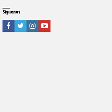
Síguenos
facebook
twitter
instagram
youtube