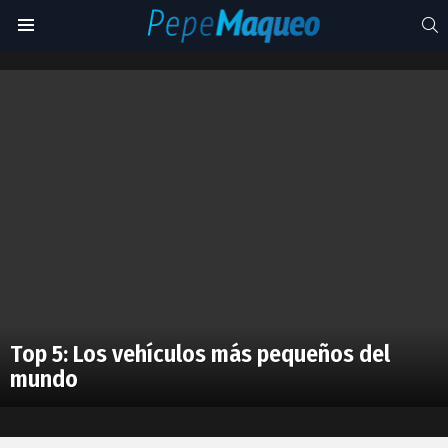
S
Menu
eleéctricos
Latest
stories
Top 5: Los vehículos más pequeños del
mundo