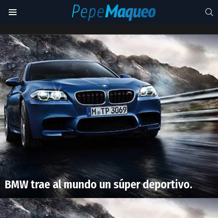
S
Menu
Competition
Edition
Latest
stories
BMW trae al mundo un súper deportivo.