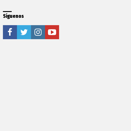
Síguenos
facebook
twitter
instagram
youtube