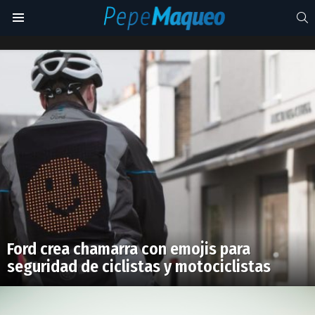
S
Menu
chaqueta
de
Latest
motociclista
stories
Ford crea chamarra con emojis para
seguridad de ciclistas y motociclistas