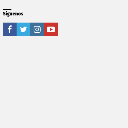
Síguenos
facebook
twitter
instagram
youtube