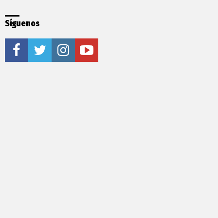
Síguenos
facebook
twitter
instagram
youtube