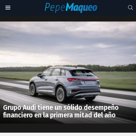
S
Menu
beneficio
operativo
Latest
stories
Grupo Audi tiene un sólido desempeño
financiero en la primera mitad del año