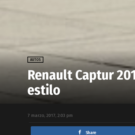
AUTOS
Renault Captur 20
estilo
7 marzo, 2017, 2:03 pm
Share