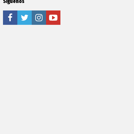
Síguenos
facebook
twitter
instagram
youtube