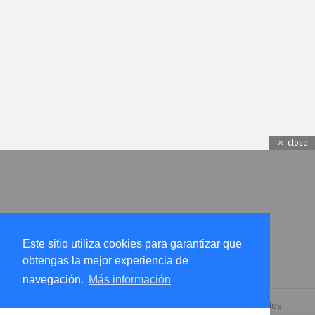
close
Este sitio utiliza cookies para garantizar que
obtengas la mejor experiencia de
navegación.
Más información
© 2026 by
incognitapro.com.
Todos los derechos reservados