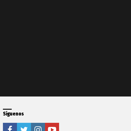
Síguenos
facebook
twitter
instagram
youtube