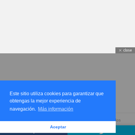
close
Este sitio utiliza cookies para garantizar que
obtengas la mejor experiencia de
navegación.
Más información
© 2026 by
incognitapro.com.
Todos los derechos reservados
Aceptar
AVISO DE PRIVACIDAD
Inicio
Contáctanos