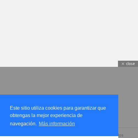
close
Este sitio utiliza cookies para garantizar que
obtengas la mejor experiencia de
navegación.
Más información
© 2026 by
incognitapro.com.
Todos los derechos reservados