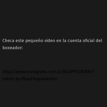
Checa este pequeño video en la cuenta oficial del
boxeador:
http://www.instagram.com/p/BEuPPECR3RR/?
taken-by=floydmayweather