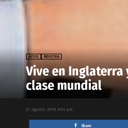
AUTOS
INDUSTRIA
Vive en Inglaterra 
clase mundial
27 agosto, 2019, 6:54 pm
Share