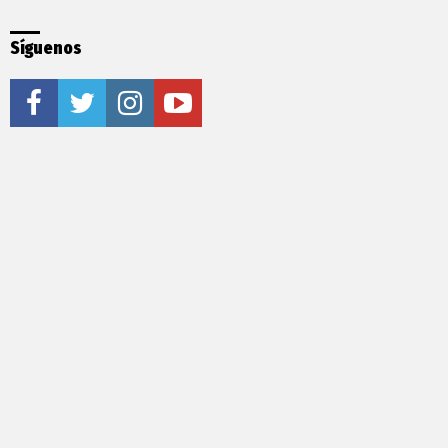
Síguenos
facebook
twitter
instagram
youtube