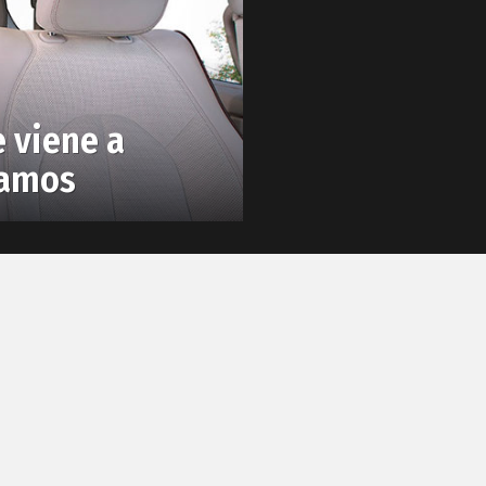
e viene a
bamos