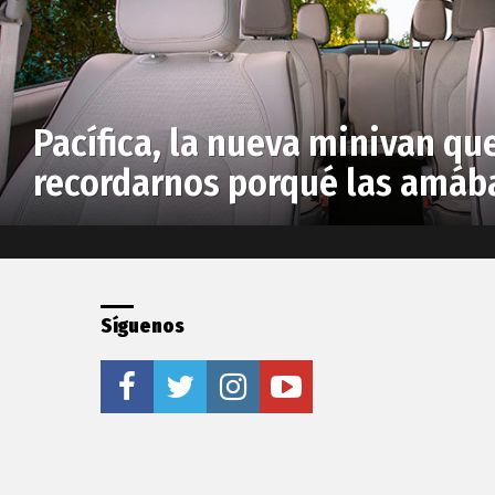
Pacífica, la nueva minivan qu
recordarnos porqué las amá
Síguenos
facebook
twitter
instagram
youtube