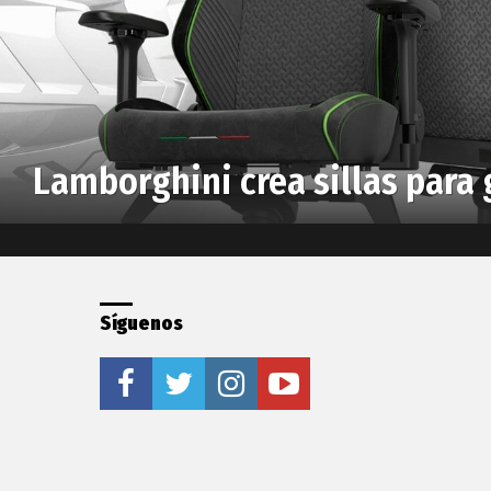
Lamborghini crea sillas para
Síguenos
facebook
twitter
instagram
youtube