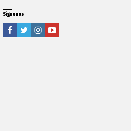
Síguenos
facebook
twitter
instagram
youtube