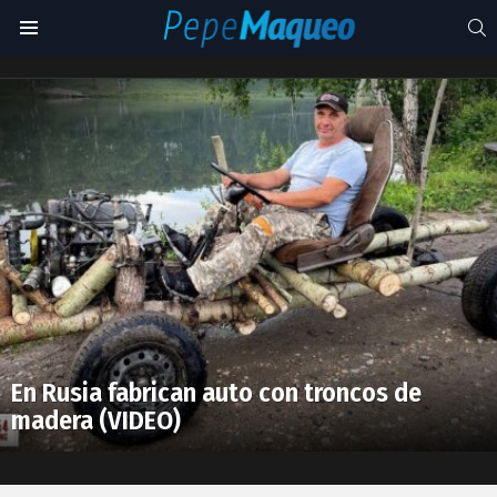
S
Menu
vehículos
de
Latest
madera
stories
En Rusia fabrican auto con troncos de
madera (VIDEO)