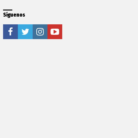
Síguenos
facebook
twitter
instagram
youtube