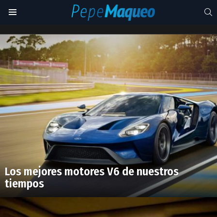
S
Menu
top
8
Latest
stories
Los mejores motores V6 de nuestros
tiempos