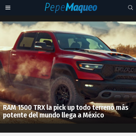
S
Menu
Stellantis
Latest
stories
RAM 1500 TRX la pick up todo terreno más
potente del mundo llega a México