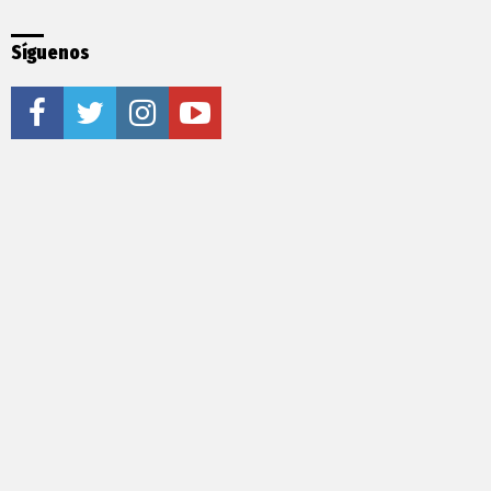
Síguenos
facebook
twitter
instagram
youtube