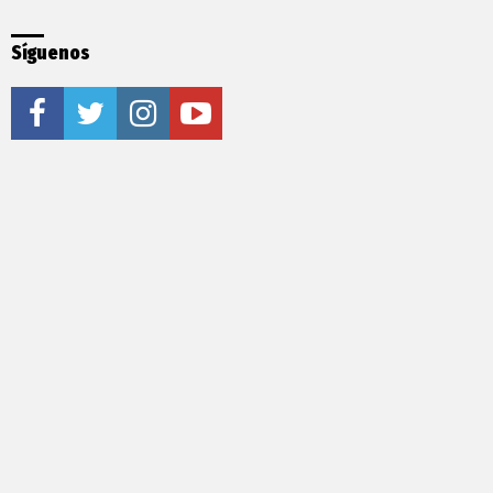
Síguenos
facebook
twitter
instagram
youtube