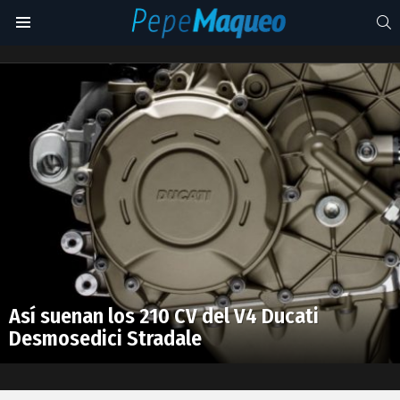
S
Menu
rugido
Latest
stories
Así suenan los 210 CV del V4 Ducati
Desmosedici Stradale