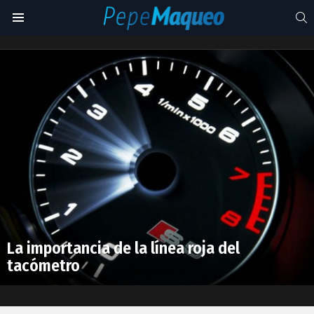
S
Menu
redline
Latest
stories
La importancia de la línea roja del
tacómetro