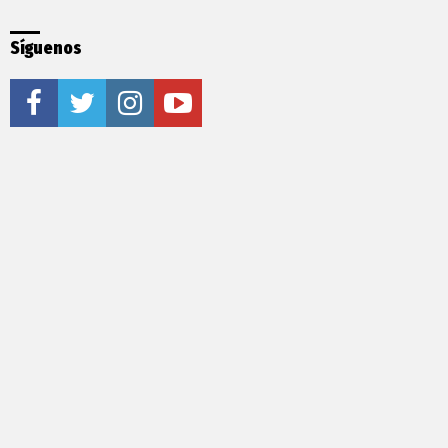
Síguenos
facebook
twitter
instagram
youtube