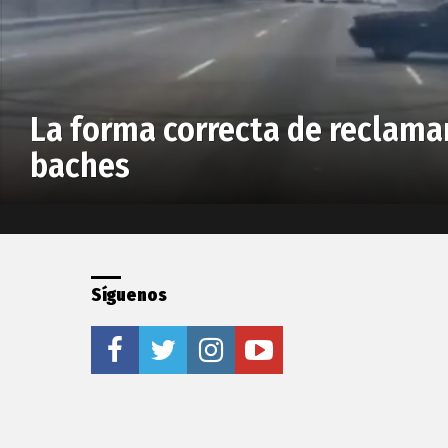
La forma correcta de reclama
baches
Síguenos
facebook
twitter
instagram
youtube