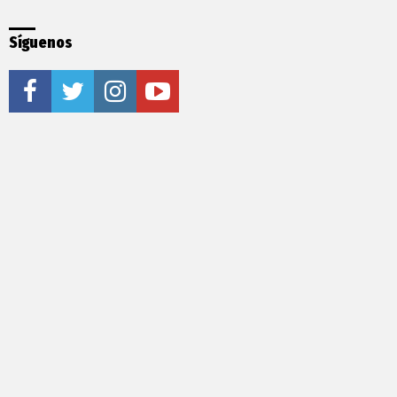
Síguenos
facebook
twitter
instagram
youtube