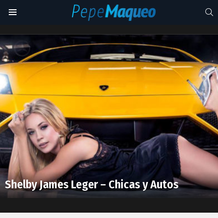
S
Menu
¿qué
piensas
Latest
de
stories
ella?
Shelby James Leger – Chicas y Autos