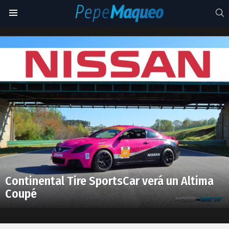
S
Menu
Owen
Trinkler
Latest
stories
Continental Tire SportsCar verá un Altima
Coupé