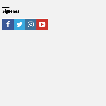
Síguenos
facebook
twitter
instagram
youtube