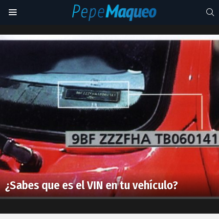
S
Menu
número
de
Latest
identificación
stories
vehícular
¿Sabes que es el VIN en tu vehículo?