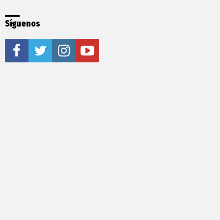
Síguenos
facebook
twitter
instagram
youtube