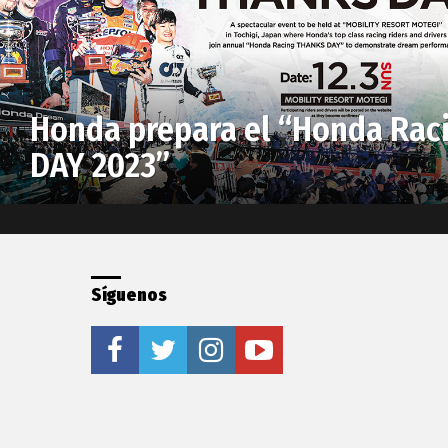
Honda prepara el “Honda Ra
DAY 2023”
Síguenos
facebook
twitter
instagram
youtube