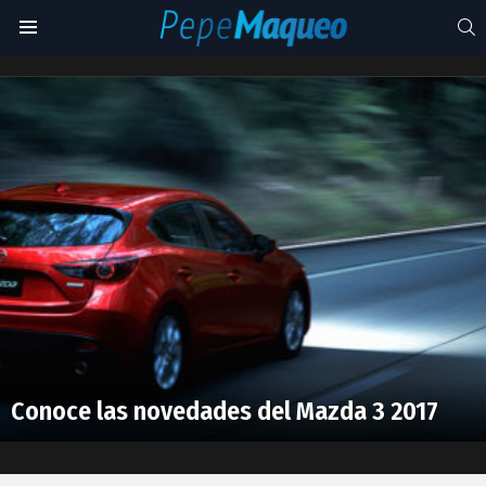
S
Menu
mazda
3
Latest
2017
stories
Conoce las novedades del Mazda 3 2017