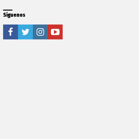
Síguenos
facebook
twitter
instagram
youtube