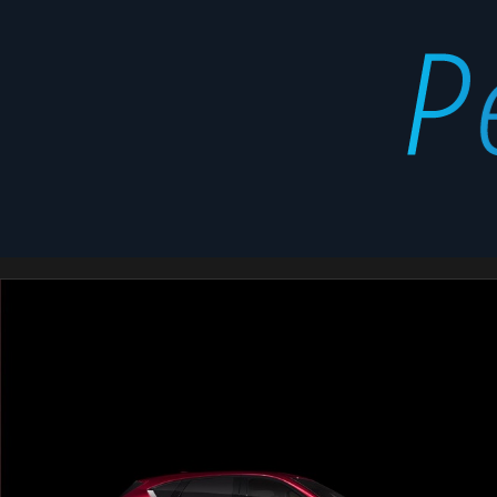
Maxda
Latest
CX-
stories
5
i
Grand