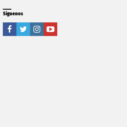
Síguenos
facebook
twitter
instagram
youtube