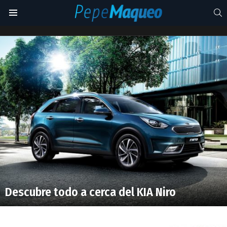
S
Menu
kia
niro
Latest
stories
Descubre todo a cerca del KIA Niro