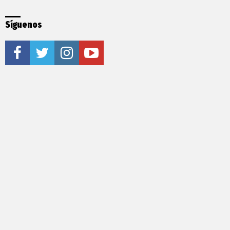
Síguenos
facebook
twitter
instagram
youtube