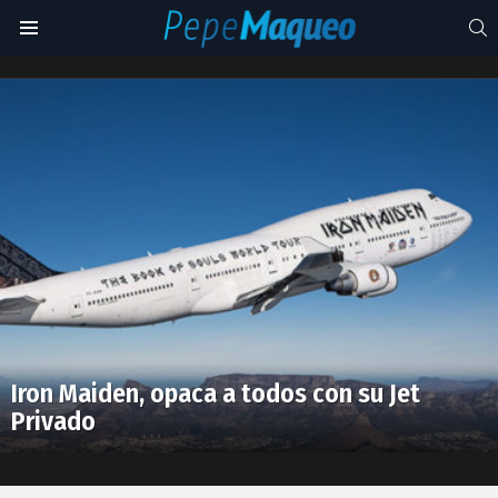
S
Menu
Iron
Maiden
Latest
stories
Iron Maiden, opaca a todos con su Jet
Privado