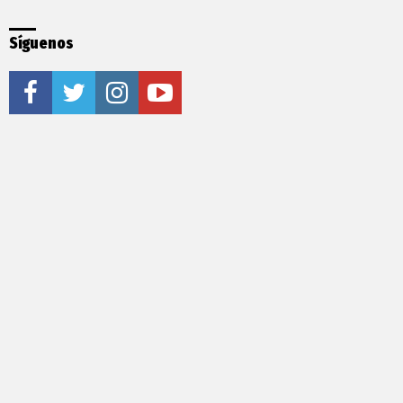
Síguenos
facebook
twitter
instagram
youtube