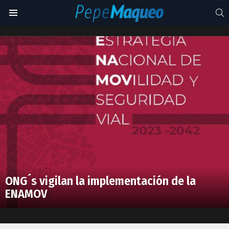
S
Menu
Instituto
del
Latest
Sur
stories
Urbano
ONG´s vigilan la implementación de la
ENAMOV