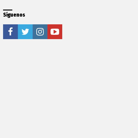
Síguenos
facebook
twitter
instagram
youtube