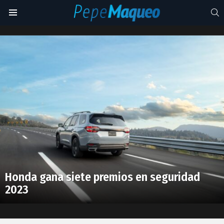
S
Menu
Honda
Pilot
Latest
2023
stories
Honda gana siete premios en seguridad
2023