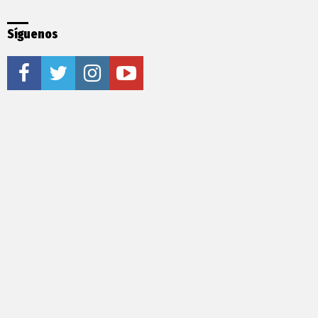
Síguenos
facebook
twitter
instagram
youtube