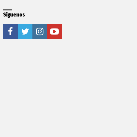
Síguenos
facebook
twitter
instagram
youtube