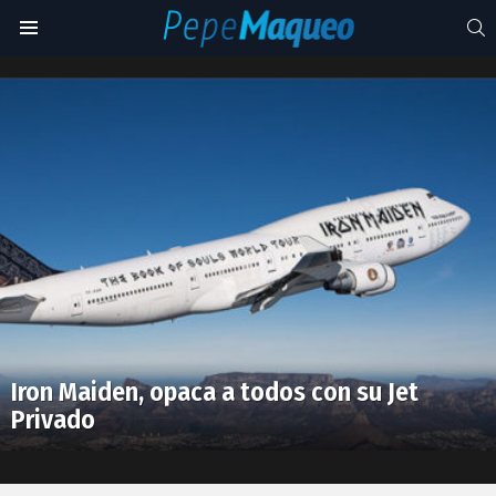
S
Menu
Heavy
Metal
Latest
stories
Iron Maiden, opaca a todos con su Jet
Privado