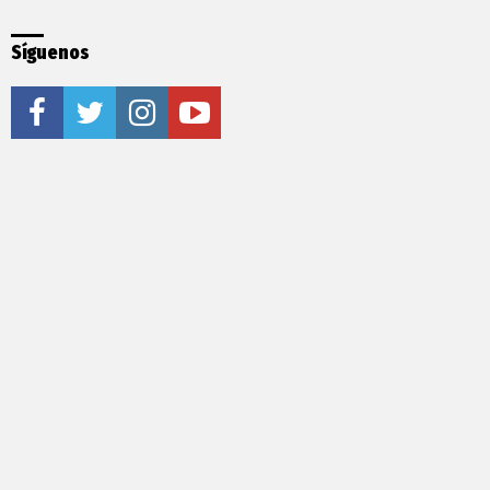
Síguenos
facebook
twitter
instagram
youtube