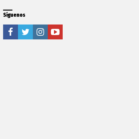
Síguenos
facebook
twitter
instagram
youtube