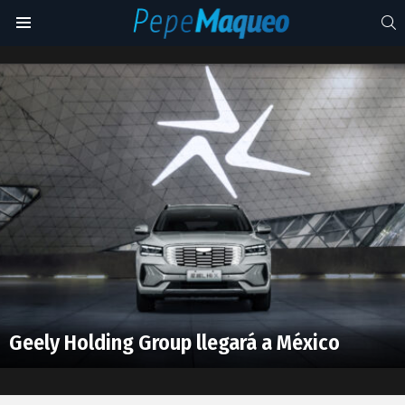
S
Menu
Geely
en
Latest
Xi’an
stories
Geely Holding Group llegará a México