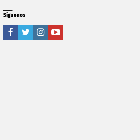
Síguenos
facebook
twitter
instagram
youtube