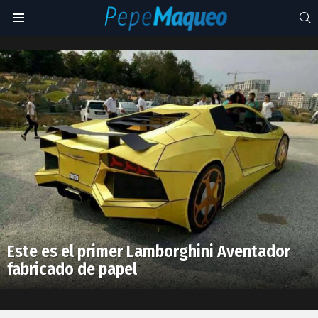
S
Menu
fabricado
de
Latest
papel
stories
Este es el primer Lamborghini Aventador
fabricado de papel