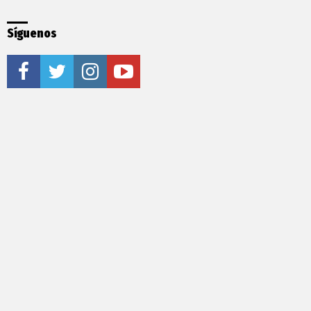
Síguenos
facebook
twitter
instagram
youtube