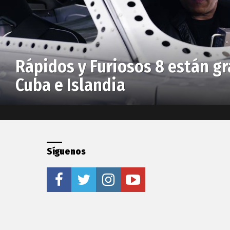
Rápidos y Furiosos 8 están g
Cuba e Islandia
Síguenos
facebook
twitter
instagram
youtube