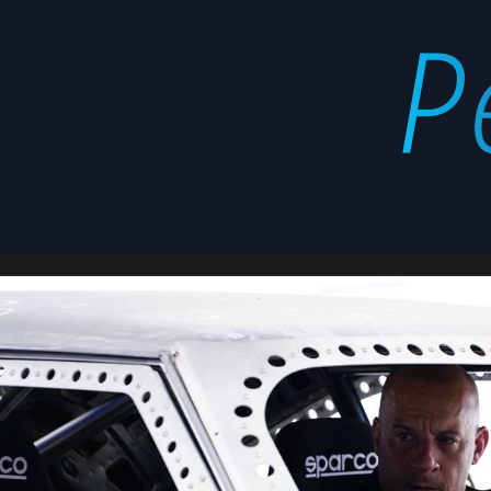
F8
Latest
stories