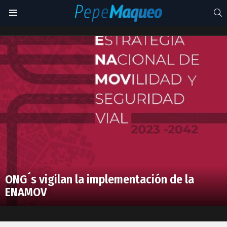
S
Menu
ENAMOV
Latest
stories
ONG´s vigilan la implementación de la
ENAMOV