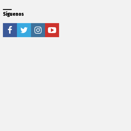
Síguenos
facebook
twitter
instagram
youtube